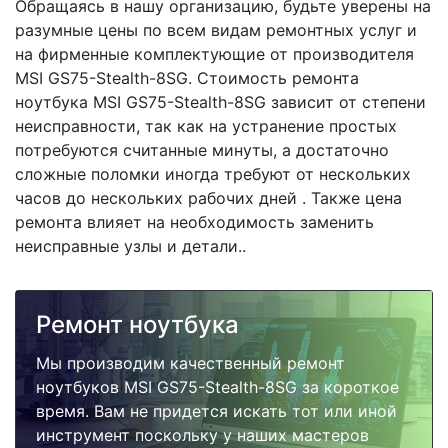
Обращаясь в нашу организацию, будьте уверены на
разумные цены по всем видам ремонтных услуг и
на фирменные комплектующие от производителя
MSI GS75-Stealth-8SG. Стоимость ремонта
ноутбука MSI GS75-Stealth-8SG зависит от степени
неисправности, так как на устранение простых
потребуются считанные минуты, а достаточно
сложные поломки иногда требуют от нескольких
часов до нескольких рабочих дней . Также цена
ремонта влияет на необходимость заменить
неисправные узлы и детали..
Ремонт ноутбука
Мы производим качественный ремонт
ноутбуков MSI GS75-Stealth-8SG за короткое
время. Вам не придется искать тот или иной
инструмент поскольку у наших мастеров