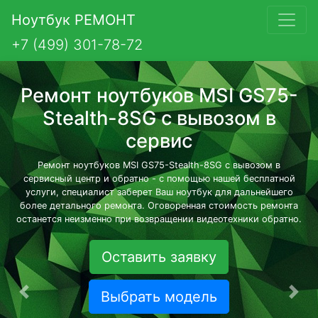
Ноутбук РЕМОНТ
+7 (499) 301-78-72
Ремонт ноутбуков MSI GS75-
Stealth-8SG с вывозом в
сервис
Ремонт ноутбуков MSI GS75-Stealth-8SG с вывозом в
сервисный центр и обратно - с помощью нашей бесплатной
услуги, специалист заберет Ваш ноутбук для дальнейшего
более детального ремонта. Оговоренная стоимость ремонта
останется неизменно при возвращении видеотехники обратно.
Оставить заявку
Выбрать модель
Предыдущая
Сле