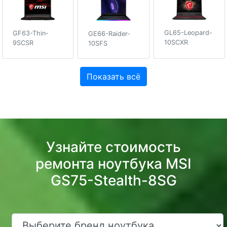
GL65-Leopard-
GF63-Thin-
GE66-Raider-
10SCXR
9SCSR
10SFS
Показать всё
Узнайте стоимость
ремонта ноутбука MSI
GS75-Stealth-8SG