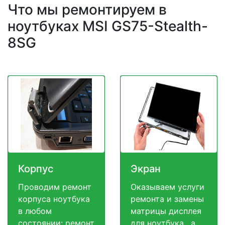
Что мы ремонтируем в
ноутбуках MSI GS75-Stealth-
8SG
Корпус
Экран
Проводим ремонт
Оказываем услуги
корпуса ноутбука
ремонта и замены
в любом
матрицы дисплея
состоянии: ремонт
для ноутбука , а