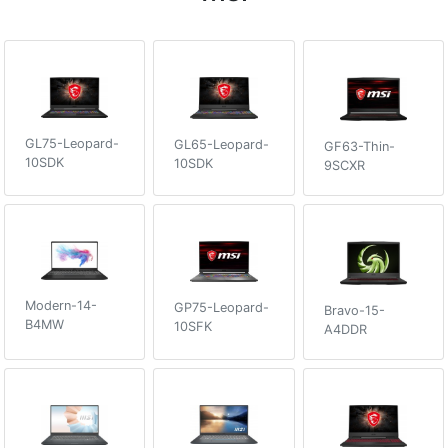
GL75-Leopard-
GL65-Leopard-
GF63-Thin-
10SDK
10SDK
9SCXR
Modern-14-
GP75-Leopard-
Bravo-15-
B4MW
10SFK
A4DDR