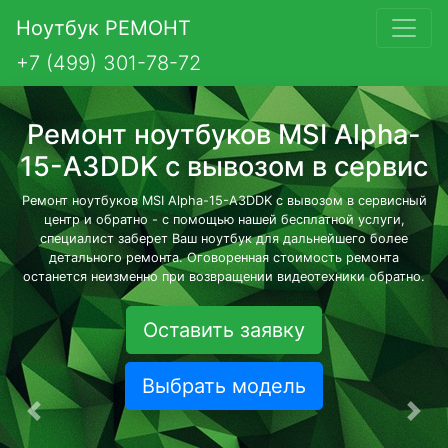
Ноутбук РЕМОНТ
+7 (499) 301-78-72
Ремонт ноутбуков MSI Alpha-
15-A3DDK с вывозом в сервис
Ремонт ноутбуков MSI Alpha-15-A3DDK с вывозом в сервисный
центр и обратно - с помощью нашей бесплатной услуги,
специалист заберет Ваш ноутбук для дальнейшего более
детального ремонта. Оговоренная стоимость ремонта
останется неизменно при возвращении видеотехники обратно.
Оставить заявку
Выбрать модель
Предыдущая
Сле