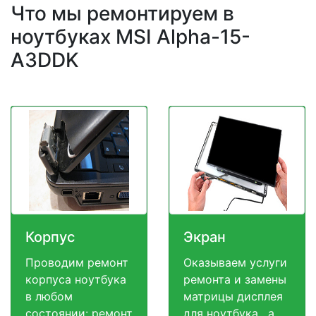
Что мы ремонтируем в
ноутбуках MSI Alpha-15-
A3DDK
Корпус
Экран
Проводим ремонт
Оказываем услуги
корпуса ноутбука
ремонта и замены
в любом
матрицы дисплея
состоянии: ремонт
для ноутбука , а