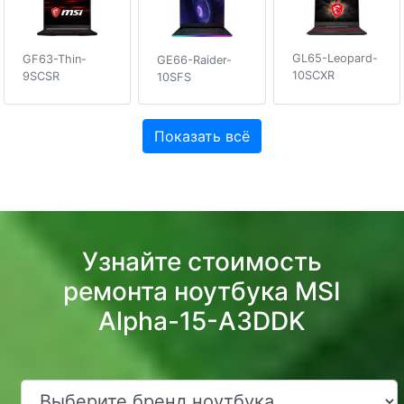
GL65-Leopard-
GF63-Thin-
GE66-Raider-
10SCXR
9SCSR
10SFS
Показать всё
Узнайте стоимость
ремонта ноутбука MSI
Alpha-15-A3DDK