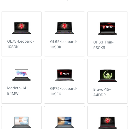
GL75-Leopard-
GL65-Leopard-
GF63-Thin-
10SDK
10SDK
9SCXR
Modern-14-
GP75-Leopard-
Bravo-15-
B4MW
10SFK
A4DDR