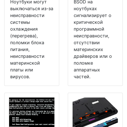
Ноутбуки могут
BSOD на
выключаться из-за
ноутбуках
неисправности
сигнализирует о
системы
критической
охлаждения
программной
(перегрева),
неисправности,
поломки блока
отсутствии
питания,
материнских
неисправности
драйверов или о
материнской
поломке
платы или
аппаратных
вирусов.
частей.