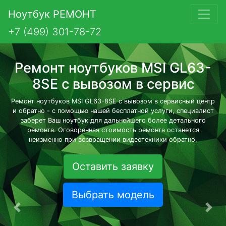
Ноутбук РЕМОНТ
+7 (499) 301-78-72
Ремонт ноутбуков MSI GL63-
8SE с вывозом в сервис
Ремонт ноутбуков MSI GL63-8SE с вывозом в сервисный центр
и обратно - с помощью нашей бесплатной услуги, специалист
заберет Ваш ноутбук для дальнейшего более детального
ремонта. Оговоренная стоимость ремонта останется
неизменно при возвращении видеотехники обратно.
Оставить заявку
Выбрать модель
Предыдущая
Сле