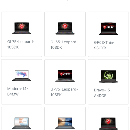
GL75-Leopard-
GL65-Leopard-
GF63-Thin-
10SDK
10SDK
9SCXR
Modern-14-
GP75-Leopard-
Bravo-15-
B4MW
10SFK
A4DDR