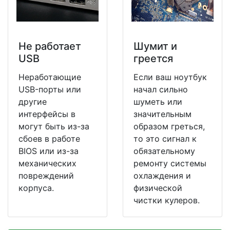
Не работает
Шумит и
USB
греется
Неработающие
Если ваш ноутбук
USB-порты или
начал сильно
другие
шуметь или
интерфейсы в
значительным
могут быть из-за
образом греться,
сбоев в работе
то это сигнал к
BIOS или из-за
обязательному
механических
ремонту системы
повреждений
охлаждения и
корпуса.
физической
чистки кулеров.