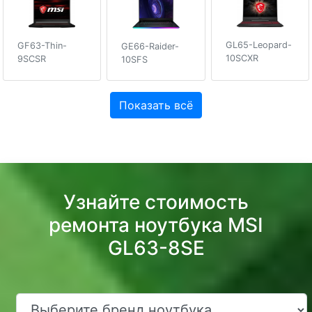
GL65-Leopard-
GF63-Thin-
GE66-Raider-
10SCXR
9SCSR
10SFS
Показать всё
Узнайте стоимость
ремонта ноутбука MSI
GL63-8SE