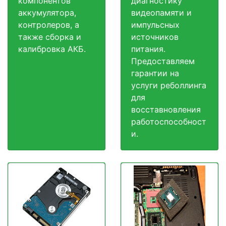
компонентов
диагностику
аккумулятора,
видеопамяти и
контролеров, а
импульсных
также сборка и
источников
калибровка АКБ.
питания.
Предоставляем
гарантии на
услуги реболлинга
для
восставновления
работоспособност
и.