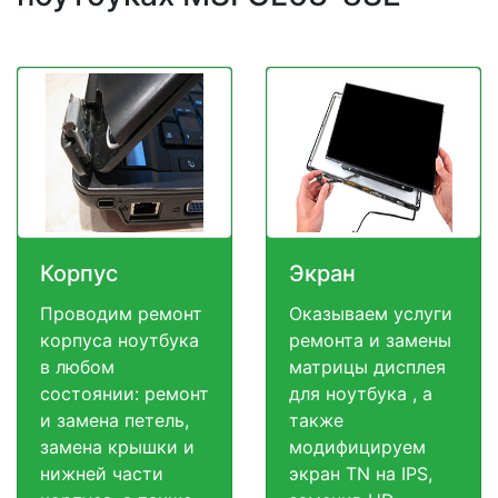
Корпус
Экран
Проводим ремонт
Оказываем услуги
корпуса ноутбука
ремонта и замены
в любом
матрицы дисплея
состоянии: ремонт
для ноутбука , а
и замена петель,
также
замена крышки и
модифицируем
нижней части
экран TN на IPS,