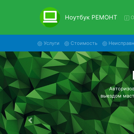
Ноутбук РЕМОНТ
О
(current)
Услуги
Стоимость
Неисправн
Рем
Ремонт ноу
нашей беспла
детального 
Предыдущая