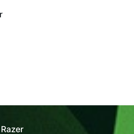
r
 Razer