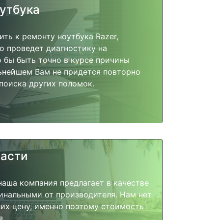
оутбука
ить к ремонту ноутбука Razer,
о проведет диагностику на
о бы быть точно в курсе причины
ьнейшем Вам не придется повторно
поиска других поломок.
части
наша компания предлагает в качестве
инальными от производителя. Нам нет
их цену, именно поэтому стоимость
я.