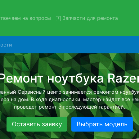
твечаем на вопросы
Запчасти для ремонта
ости
онт ноутбуков Razer с вывоз
сервис
тбуков Razer с вывозом в сервисный центр и обратно 
тной услуги, специалист заберет Ваш ноутбук для даль
ремонта. Оговоренная стоимость ремонта останется н
возвращении видеотехники обратно.
Оставить заявку
Выбрать модель