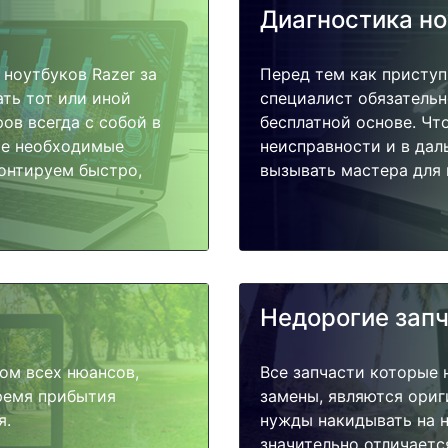
Диагностика н
ноутбуков Razer за
Перед тем как приступ
ать тот или иной
специалист обязательн
ов всегда с собой в
бесплатной основе. Чт
ые необходимые
неисправности и в дал
монтируем быстро,
вызывать мастера для 
Недорогие зап
ом всех нюансов,
Все запчасти которые 
время прибытия
замены, являются ориг
я.
нужды накидывать на н
значительно отличаетс