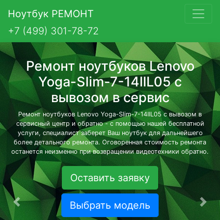
Ноутбук РЕМОНТ
+7 (499) 301-78-72
Ремонт ноутбуков Lenovo
Yoga-Slim-7-14IIL05 с
вывозом в сервис
Ремонт ноутбуков Lenovo Yoga-Slim-7-14IIL05 с вывозом в
сервисный центр и обратно - с помощью нашей бесплатной
услуги, специалист заберет Ваш ноутбук для дальнейшего
более детального ремонта. Оговоренная стоимость ремонта
останется неизменно при возвращении видеотехники обратно.
Оставить заявку
Выбрать модель
Предыдущая
Сле