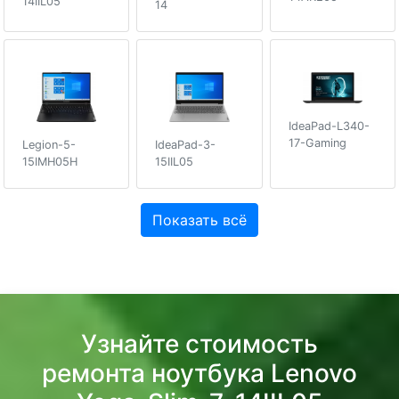
14IIL05
14
IdeaPad-L340-
17-Gaming
Legion-5-
IdeaPad-3-
15IMH05H
15IIL05
Показать всё
Узнайте стоимость
ремонта ноутбука Lenovo