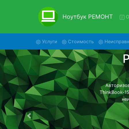
Ноутбук РЕМОНТ
О
(current)
Услуги
Стоимость
Неисправн
Ремон
Ремонт ноутбу
помощью 
дальнейш
ост
Предыдущая