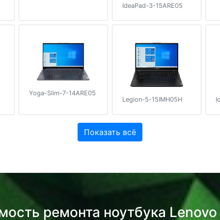
IdeaPad-3-15ARE05
Yoga-Slim-7-14ARE05
Legion-5-15IMH05H
I
Показать всё
мость ремонта ноутбука Lenovo