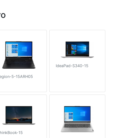
vo
IdeaPad-S340-15
egion-5-15ARH05
hinkBook-15