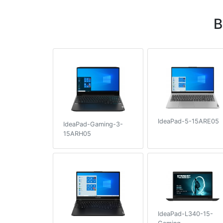
В
IdeaPad-5-15ARE05
IdeaPad-Gaming-3-
15ARH05
IdeaPad-L340-15-