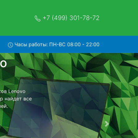
+7 (499) 301-78-72
Часы работы: ПН-ВС 08:00 - 22:00
k-15 с
и обратно - с
утбук для
ь ремонта
тно.
Следующая