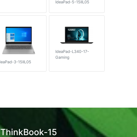
IdeaPad-5-15IIL05
IdeaPad-L340-17-
Gaming
deaPad-3-15IIL05
 ThinkBook-15