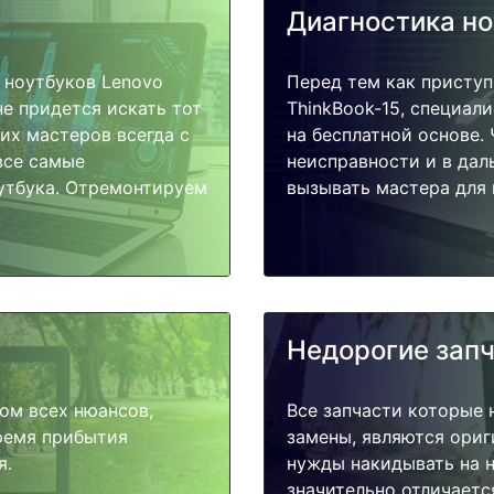
Диагностика н
 ноутбуков Lenovo
Перед тем как приступ
не придется искать тот
ThinkBook-15, специал
их мастеров всегда с
на бесплатной основе.
все самые
неисправности и в дал
утбука. Отремонтируем
вызывать мастера для 
Недорогие зап
ом всех нюансов,
Все запчасти которые 
время прибытия
замены, являются ориг
я.
нужды накидывать на н
значительно отличаетс