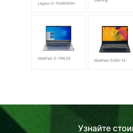
Gaming
Legion-5-15ARH05H
IdeaPad-5-14IIL05
IdeaPad-S340-14
Узнайте стои