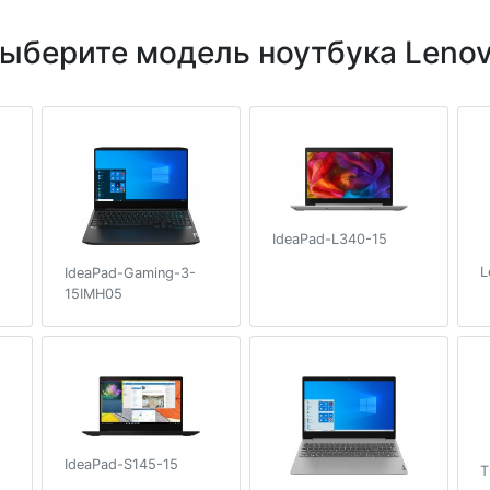
ыберите модель ноутбука Leno
IdeaPad-L340-15
L
IdeaPad-Gaming-3-
15IMH05
IdeaPad-S145-15
T