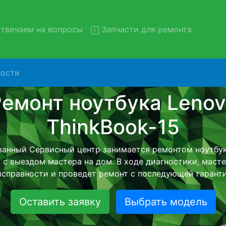
твечаем на вопросы
Запчасти для ремонта
ости
т ноутбуков Lenovo ThinkBoo
вывозом в сервис
ков Lenovo ThinkBook-15 с вывозом в сервисный центр 
нашей бесплатной услуги, специалист заберет Ваш но
его более детального ремонта. Оговоренная стоимост
анется неизменно при возвращении видеотехники обра
Оставить заявку
Выбрать модель