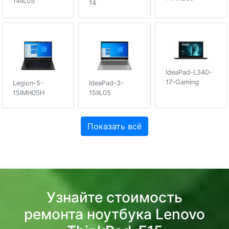
14IIL05
14
IdeaPad-L340-
17-Gaming
Legion-5-
IdeaPad-3-
15IMH05H
15IIL05
Показать всё
Узнайте стоимость
ремонта ноутбука Lenovo