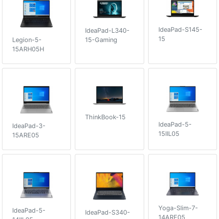
IdeaPad-S145-
IdeaPad-L340-
15
Legion-5-
15-Gaming
15ARH05H
ThinkBook-15
IdeaPad-5-
IdeaPad-3-
15IIL05
15ARE05
Yoga-Slim-7-
IdeaPad-5-
IdeaPad-S340-
14ARE05