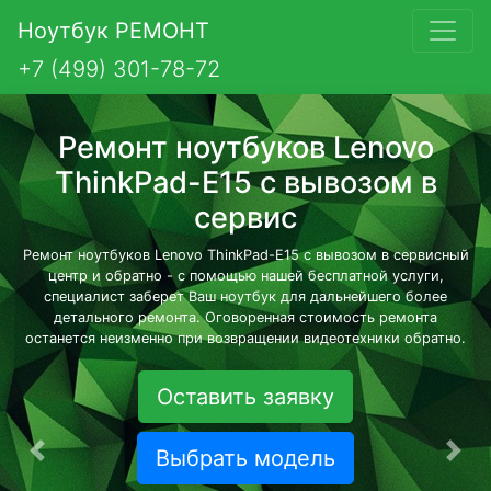
Ноутбук РЕМОНТ
+7 (499) 301-78-72
Ремонт ноутбуков Lenovo
ThinkPad-E15 с вывозом в
сервис
Ремонт ноутбуков Lenovo ThinkPad-E15 с вывозом в сервисный
центр и обратно - с помощью нашей бесплатной услуги,
специалист заберет Ваш ноутбук для дальнейшего более
детального ремонта. Оговоренная стоимость ремонта
останется неизменно при возвращении видеотехники обратно.
Оставить заявку
Выбрать модель
Предыдущая
Сле