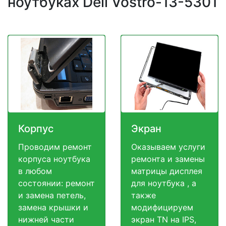
ноутбуках Dell Vostro-13-5301
Корпус
Экран
Проводим ремонт
Оказываем услуги
корпуса ноутбука
ремонта и замены
в любом
матрицы дисплея
состоянии: ремонт
для ноутбука , а
и замена петель,
также
замена крышки и
модифицируем
нижней части
экран TN на IPS,