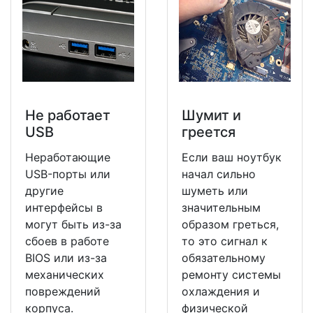
Не работает
Шумит и
USB
греется
Неработающие
Если ваш ноутбук
USB-порты или
начал сильно
другие
шуметь или
интерфейсы в
значительным
могут быть из-за
образом греться,
сбоев в работе
то это сигнал к
BIOS или из-за
обязательному
механических
ремонту системы
повреждений
охлаждения и
корпуса.
физической