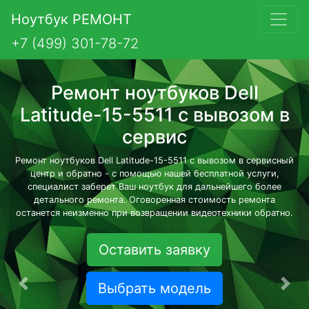
Ноутбук РЕМОНТ
+7 (499) 301-78-72
Ремонт ноутбуков Dell
Latitude-15-5511 с вывозом в
сервис
Ремонт ноутбуков Dell Latitude-15-5511 с вывозом в сервисный
центр и обратно - с помощью нашей бесплатной услуги,
специалист заберет Ваш ноутбук для дальнейшего более
детального ремонта. Оговоренная стоимость ремонта
останется неизменно при возвращении видеотехники обратно.
Оставить заявку
Выбрать модель
Предыдущая
Сле