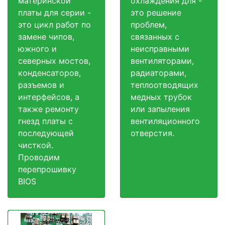
материнской
охлаждения для -
платы для серии -
это решение
это цикл работ по
проблем,
замене чипов,
связанных с
южного и
неисправными
северных мостов,
вентиляторами,
конденсаторов,
радиаторами,
разъемов и
теплоотводящих
интерфейсов, а
медных трубок
также ремонту
или запыления
гнезд платы с
вентиляционного
последующей
отверстия.
чисткой.
Проводим
перепрошивку
BIOS