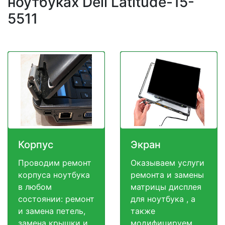
ноутбуках Dell Latitude-15-
5511
Корпус
Экран
Проводим ремонт
Оказываем услуги
корпуса ноутбука
ремонта и замены
в любом
матрицы дисплея
состоянии: ремонт
для ноутбука , а
и замена петель,
также
замена крышки и
модифицируем