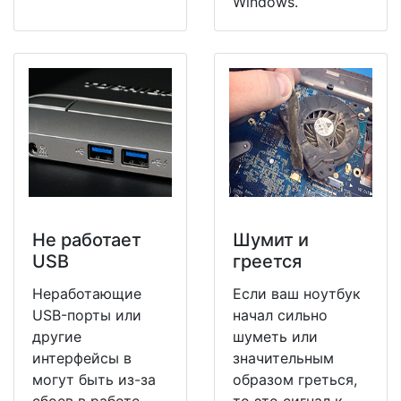
Windows.
Не работает
Шумит и
USB
греется
Неработающие
Если ваш ноутбук
USB-порты или
начал сильно
другие
шуметь или
интерфейсы в
значительным
могут быть из-за
образом греться,
сбоев в работе
то это сигнал к