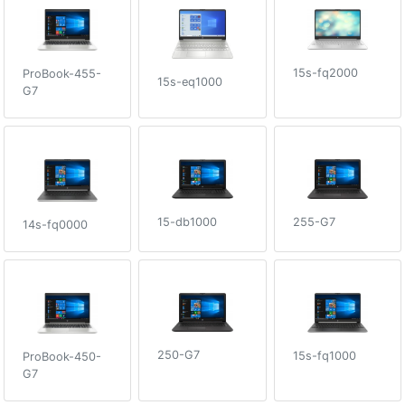
15s-fq2000
ProBook-455-
15s-eq1000
G7
255-G7
15-db1000
14s-fq0000
250-G7
15s-fq1000
ProBook-450-
G7