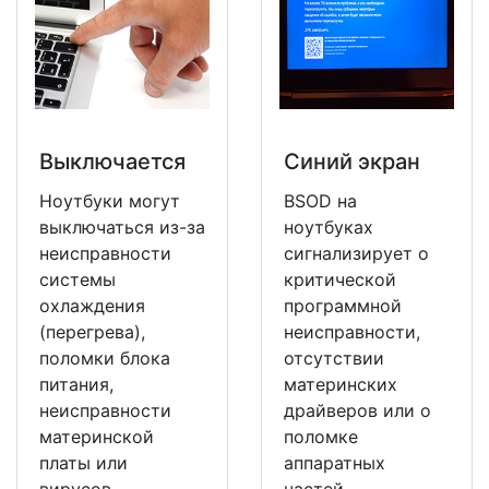
Выключается
Синий экран
Ноутбуки могут
BSOD на
выключаться из-за
ноутбуках
неисправности
сигнализирует о
системы
критической
охлаждения
программной
(перегрева),
неисправности,
поломки блока
отсутствии
питания,
материнских
неисправности
драйверов или о
материнской
поломке
платы или
аппаратных
вирусов.
частей.