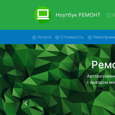
Ноутбук РЕМОНТ
О
(current)
Услуги
Стоимость
Неисправн
Ре
Ремонт но
помощью 
дальнейш
ост
Предыдущая