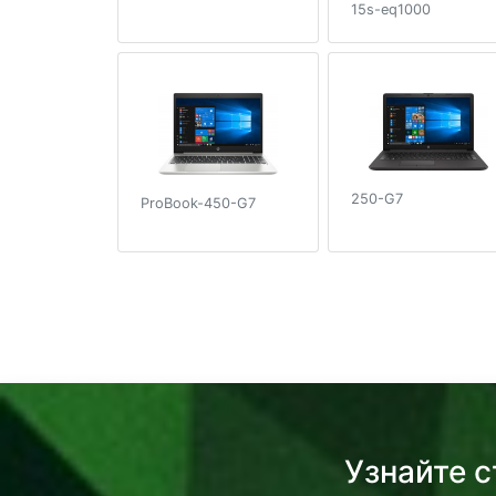
15s-eq1000
250-G7
ProBook-450-G7
Узнайте 