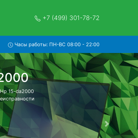
+7 (499) 301-78-72
Часы работы: ПН-ВС 08:00 - 22:00
0 с
братно - с
утбук для
ь ремонта
тно.
Следующая