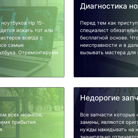
Диагностика н
ноутбуков Hp 15-
Перед тем как приступ
идется искать тот или
специалист обязательн
астеров всегда с
бесплатной основе. Чт
все самые
неисправности и в дал
утбука. Отремонтируем
вызывать мастера для 
Недорогие зап
ом всех нюансов,
Все запчасти которые 
время прибытия
замены, являются ориг
я.
нужды накидывать на н
значительно отличаетс