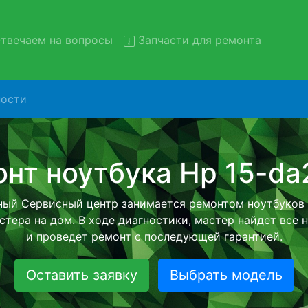
твечаем на вопросы
Запчасти для ремонта
ости
монт ноутбуков Hp 15-da200
вывозом в сервис
утбуков Hp 15-da2000 с вывозом в сервисный центр и о
нашей бесплатной услуги, специалист заберет Ваш но
его более детального ремонта. Оговоренная стоимост
анется неизменно при возвращении видеотехники обра
Оставить заявку
Выбрать модель