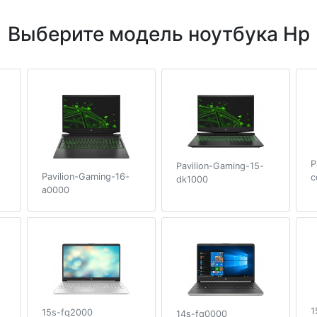
Выберите модель ноутбука Hp
P
Pavilion-Gaming-15-
Pavilion-Gaming-16-
c
dk1000
a0000
1
15s-fq2000
14s-fq0000