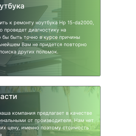
оутбука
ить к ремонту ноутбука Hp 15-da2000,
о проведет диагностику на
о бы быть точно в курсе причины
ьнейшем Вам не придется повторно
поиска других поломок.
части
наша компания предлагает в качестве
инальными от производителя. Нам нет
их цену, именно поэтому стоимость
я.