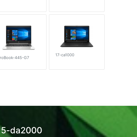
17-ca1000
roBook-445-G7
15-da2000