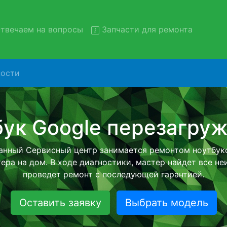
твечаем на вопросы
Запчасти для ремонта
ости
нт ноутбуков Google с выво
сервис
буков Google с вывозом в сервисный центр и обратно
тной услуги, специалист заберет Ваш ноутбук для даль
ремонта. Оговоренная стоимость ремонта останется н
возвращении видеотехники обратно.
Оставить заявку
Выбрать модель