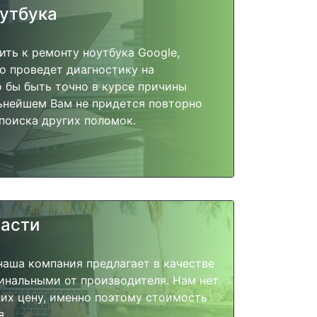
оутбука
ить к ремонту ноутбука Google,
о проведет диагностику на
о бы быть точно в курсе причины
ьнейшем Вам не придется повторно
поиска других поломок.
части
наша компания предлагает в качестве
инальными от производителя. Нам нет
их цену, именно поэтому стоимость
я.