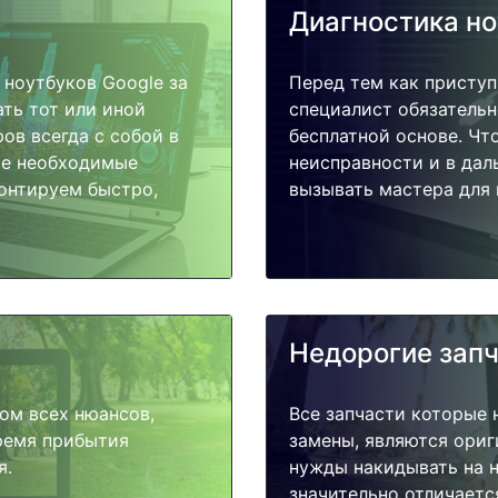
Диагностика н
ноутбуков Google за
Перед тем как приступ
ать тот или иной
специалист обязательн
ов всегда с собой в
бесплатной основе. Чт
ые необходимые
неисправности и в дал
монтируем быстро,
вызывать мастера для 
Недорогие зап
ом всех нюансов,
Все запчасти которые 
время прибытия
замены, являются ориг
я.
нужды накидывать на н
значительно отличаетс