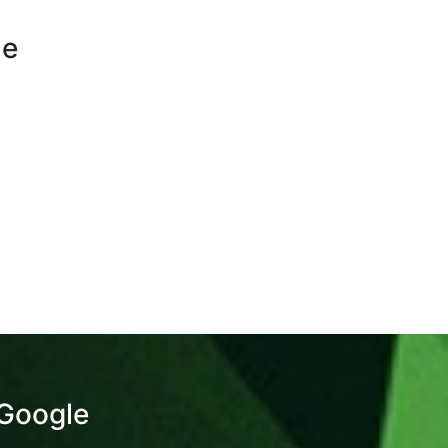
le
Google