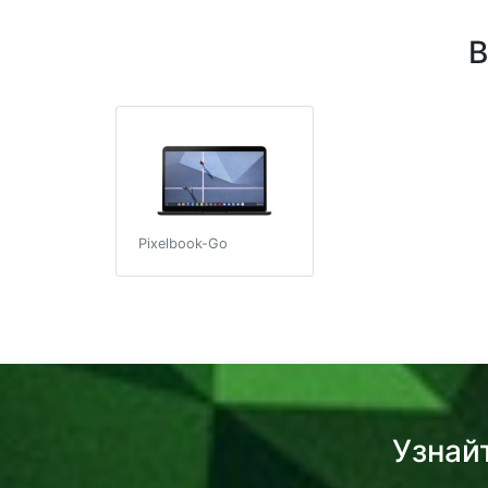
В
Pixelbook-Go
Узнай