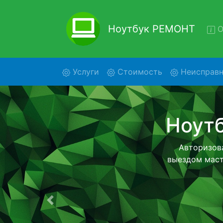
Ноутбук РЕМОНТ
О
(current)
Услуги
Стоимость
Неисправн
Ремо
Ремонт ноут
нашей беспла
детального 
Предыдущая