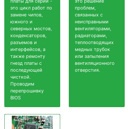
платы для серии -
это решение
это цикл работ по
проблем,
замене чипов,
связанных с
южного и
неисправными
северных мостов,
вентиляторами,
конденсаторов,
радиаторами,
разъемов и
теплоотводящих
интерфейсов, а
медных трубок
также ремонту
или запыления
гнезд платы с
вентиляционного
последующей
отверстия.
чисткой.
Проводим
перепрошивку
BIOS