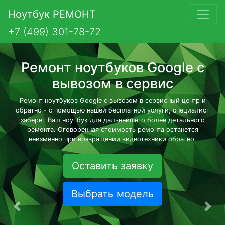
Ноутбук РЕМОНТ
+7 (499) 301-78-72
Ремонт ноутбуков Google с
вывозом в сервис
Ремонт ноутбуков Google с вывозом в сервисный центр и
обратно - с помощью нашей бесплатной услуги, специалист
заберет Ваш ноутбук для дальнейшего более детального
ремонта. Оговоренная стоимость ремонта останется
неизменно при возвращении видеотехники обратно.
Оставить заявку
Выбрать модель
Предыдущая
Сле