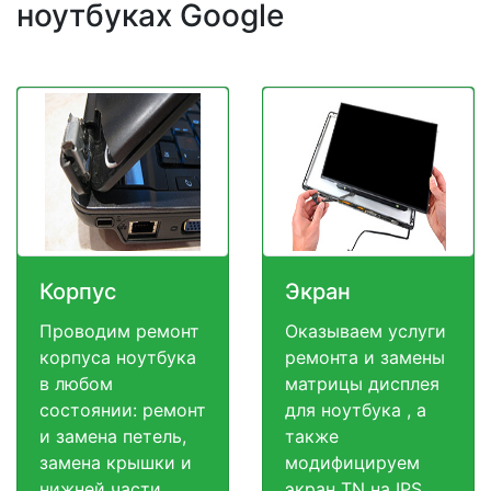
ноутбуках Google
Корпус
Экран
Проводим ремонт
Оказываем услуги
корпуса ноутбука
ремонта и замены
в любом
матрицы дисплея
состоянии: ремонт
для ноутбука , а
и замена петель,
также
замена крышки и
модифицируем
нижней части
экран TN на IPS,