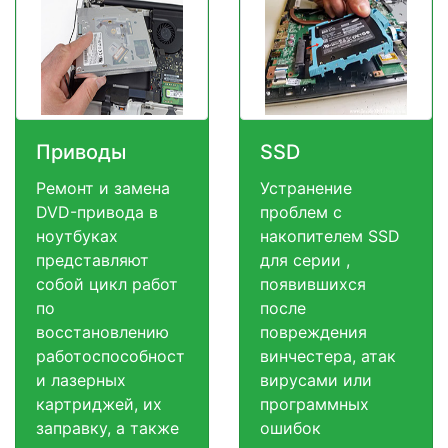
Приводы
SSD
Ремонт и замена
Устранение
DVD-привода в
проблем с
ноутбуках
накопителем SSD
представляют
для серии ,
собой цикл работ
появившихся
по
после
восстановлению
повреждения
работоспособност
винчестера, атак
и лазерных
вирусами или
картриджей, их
программных
заправку, а также
ошибок