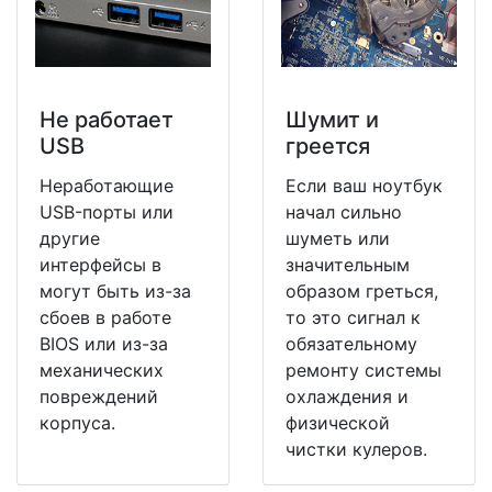
Не работает
Шумит и
USB
греется
Неработающие
Если ваш ноутбук
USB-порты или
начал сильно
другие
шуметь или
интерфейсы в
значительным
могут быть из-за
образом греться,
сбоев в работе
то это сигнал к
BIOS или из-за
обязательному
механических
ремонту системы
повреждений
охлаждения и
корпуса.
физической
чистки кулеров.