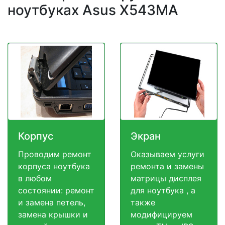
ноутбуках Asus X543MA
Корпус
Экран
Проводим ремонт
Оказываем услуги
корпуса ноутбука
ремонта и замены
в любом
матрицы дисплея
состоянии: ремонт
для ноутбука , а
и замена петель,
также
замена крышки и
модифицируем