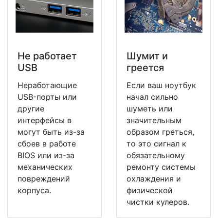
Не работает
Шумит и
USB
греется
Неработающие
Если ваш ноутбук
USB-порты или
начал сильно
другие
шуметь или
интерфейсы в
значительным
могут быть из-за
образом греться,
сбоев в работе
то это сигнал к
BIOS или из-за
обязательному
механических
ремонту системы
повреждений
охлаждения и
корпуса.
физической
чистки кулеров.