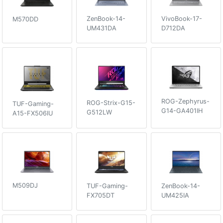
VivoBook-17-
ZenBook-14-
M570DD
D712DA
UM431DA
ROG-Zephyrus-
ROG-Strix-G15-
TUF-Gaming-
G14-GA401IH
G512LW
A15-FX506IU
M509DJ
ZenBook-14-
TUF-Gaming-
UM425IA
FX705DT