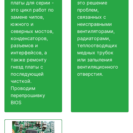
платы для серии -
это решение
это цикл работ по
проблем,
замене чипов,
связанных с
южного и
неисправными
северных мостов,
вентиляторами,
конденсаторов,
радиаторами,
разъемов и
теплоотводящих
интерфейсов, а
медных трубок
также ремонту
или запыления
гнезд платы с
вентиляционного
последующей
отверстия.
чисткой.
Проводим
перепрошивку
BIOS