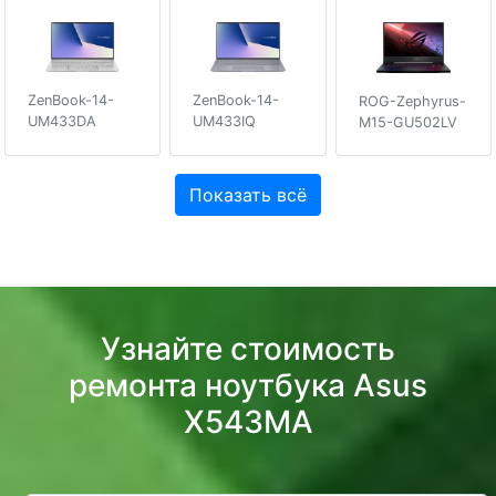
ZenBook-14-
ZenBook-14-
ROG-Zephyrus-
UM433DA
UM433IQ
M15-GU502LV
Показать всё
Узнайте стоимость
ремонта ноутбука Asus
X543MA