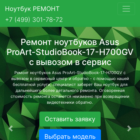
Ноутбук РЕМОНТ
+7 (499) 301-78-72
Ремонт ноутбуков Asus
ProArt-StudioBook-17-H700GV
с вывозом в сервис
Ремонт ноутбуков Asus ProArt-StudioBook-17-H700GV с
вывозом в сервисный центр и обратно - с помощью нашей
бесплатной услуги, специалист заберет Ваш ноутбук для
дальнейшего более детального ремонта. Оговоренная
стоимость ремонта останется неизменно при возвращении
видеотехники обратно.
Оставить заявку
Предыдущая
Сле
Выбрать модель