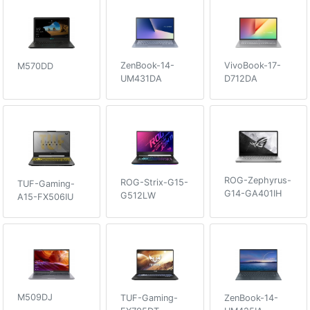
VivoBook-17-
ZenBook-14-
M570DD
D712DA
UM431DA
ROG-Zephyrus-
ROG-Strix-G15-
TUF-Gaming-
G14-GA401IH
G512LW
A15-FX506IU
M509DJ
ZenBook-14-
TUF-Gaming-