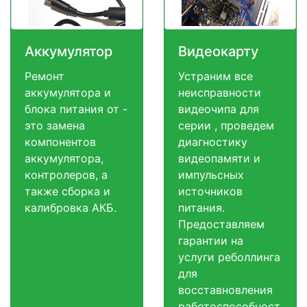
Аккумулятор
Видеокарту
Ремонт
Устраним все
аккумулятора и
неисправности
блока питания от -
видеочипа для
это замена
серии , проведем
компонентов
диагностику
аккумулятора,
видеопамяти и
контролеров, а
импульсных
также сборка и
источников
калибровка АКБ.
питания.
Предоставляем
гарантии на
услуги реболлинга
для
восставновления
работоспособност