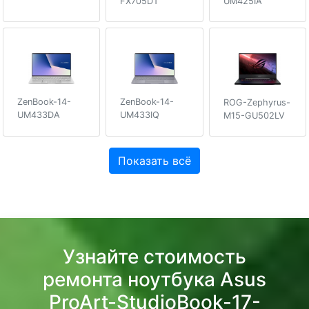
UM425IA
FX705DT
ZenBook-14-
ZenBook-14-
ROG-Zephyrus-
UM433DA
UM433IQ
M15-GU502LV
Показать всё
Узнайте стоимость
ремонта ноутбука Asus
ProArt-StudioBook-17-