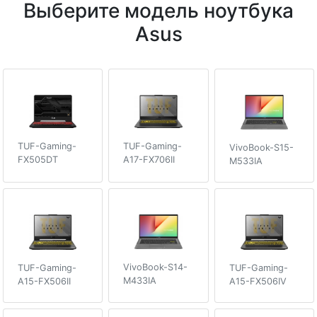
Выберите модель ноутбука
Asus
TUF-Gaming-
TUF-Gaming-
VivoBook-S15-
A17-FX706II
FX505DT
M533IA
VivoBook-S14-
TUF-Gaming-
TUF-Gaming-
M433IA
A15-FX506II
A15-FX506IV