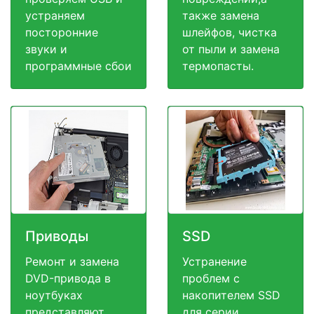
устраняем
также замена
посторонние
шлейфов, чистка
звуки и
от пыли и замена
программные сбои
термопасты.
Приводы
SSD
Ремонт и замена
Устранение
DVD-привода в
проблем с
ноутбуках
накопителем SSD
представляют
для серии ,