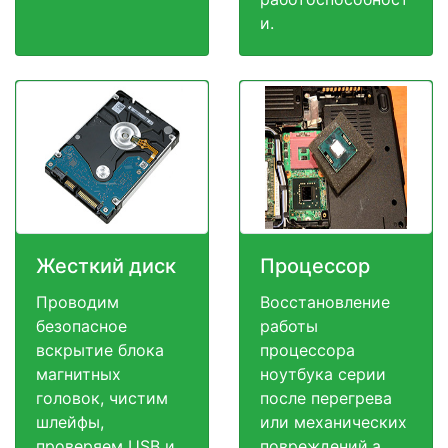
и.
Жесткий диск
Процессор
Проводим
Восстановление
безопасное
работы
вскрытие блока
процессора
магнитных
ноутбука серии
головок, чистим
после перегрева
шлейфы,
или механических
проверяем USB и
повреждений,а