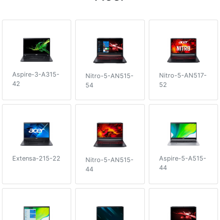
Aspire-3-A315-
Nitro-5-AN517-
Nitro-5-AN515-
42
52
54
Extensa-215-22
Aspire-5-A515-
Nitro-5-AN515-
44
44