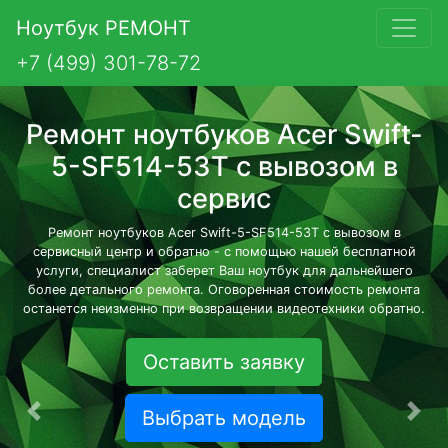
Ноутбук РЕМОНТ
+7 (499) 301-78-72
Ремонт ноутбуков Acer Swift-
5-SF514-53T с вывозом в
сервис
Ремонт ноутбуков Acer Swift-5-SF514-53T с вывозом в
сервисный центр и обратно - с помощью нашей бесплатной
услуги, специалист заберет Ваш ноутбук для дальнейшего
более детального ремонта. Оговоренная стоимость ремонта
останется неизменно при возвращении видеотехники обратно.
Оставить заявку
Выбрать модель
Предыдущая
Сле