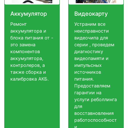
Аккумулятор
Видеокарту
Ремонт
Устраним все
аккумулятора и
неисправности
блока питания от -
видеочипа для
это замена
серии , проведем
компонентов
диагностику
аккумулятора,
видеопамяти и
контролеров, а
импульсных
также сборка и
источников
калибровка АКБ.
питания.
Предоставляем
гарантии на
услуги реболлинга
для
восставновления
работоспособност
и.