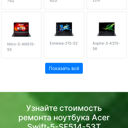
22G
42G
75G
Extensa-215-52
Aspire-3-A315-
Nitro-5-AN515-
56
55
Показать всё
Узнайте стоимость
ремонта ноутбука Acer
Swift-5-SF514-53T