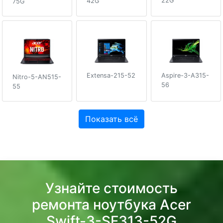
22G
42G
75G
Extensa-215-52
Aspire-3-A315-
Nitro-5-AN515-
56
55
Показать всё
Узнайте стоимость
ремонта ноутбука Acer
Swift-3-SF313-52G