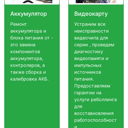
Аккумулятор
Видеокарту
Ремонт
Устраним все
аккумулятора и
неисправности
блока питания от -
видеочипа для
это замена
серии , проведем
компонентов
диагностику
аккумулятора,
видеопамяти и
контролеров, а
импульсных
также сборка и
источников
калибровка АКБ.
питания.
Предоставляем
гарантии на
услуги реболлинга
для
восставновления
работоспособност
и.