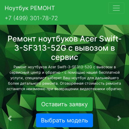
Ноутбук РЕМОНТ
+7 (499) 301-78-72
Ремонт ноутбуков Acer Swift-
3-SF313-52G с вывозом в
сервис
Ремонт ноутбуков Acer Swift-3-SF313-52G с вывозом в
сервисный центр и обратно - с помощью нашей бесплатной
услуги, специалист заберет Ваш ноутбук для дальнейшего
более детального ремонта. Оговоренная стоимость ремонта
останется неизменно при возвращении видеотехники обратно.
Оставить заявку
Выбрать модель
Предыдущая
Сле