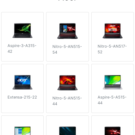
Aspire-3-A315-
Nitro-5-AN517-
Nitro-5-AN515-
42
52
54
Extensa-215-22
Aspire-5-A515-
Nitro-5-AN515-
44
44