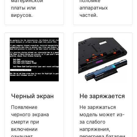
материнской
поломке
платы или
аппаратных
вирусов.
частей.
Черный экран
Не заряжается
Появление
Не заряжаться
черного экрана
модель может из-
смерти при
за слабого
включении
напряжения,
означает
перегрева батареи