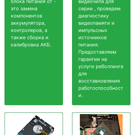
блока питания от -
видеочипа для
это замена
серии , проведем
компонентов
диагностику
аккумулятора,
видеопамяти и
контролеров, а
импульсных
также сборка и
источников
калибровка АКБ.
питания.
Предоставляем
гарантии на
услуги реболлинга
для
восставновления
работоспособност
и.