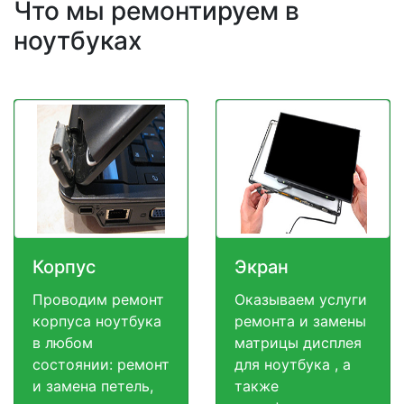
Что мы ремонтируем в
ноутбуках
Корпус
Экран
Проводим ремонт
Оказываем услуги
корпуса ноутбука
ремонта и замены
в любом
матрицы дисплея
состоянии: ремонт
для ноутбука , а
и замена петель,
также