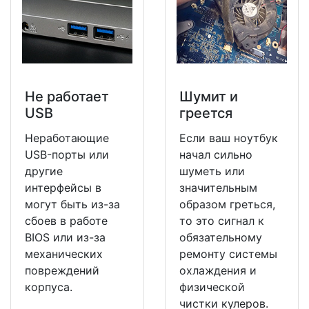
Не работает
Шумит и
USB
греется
Неработающие
Если ваш ноутбук
USB-порты или
начал сильно
другие
шуметь или
интерфейсы в
значительным
могут быть из-за
образом греться,
сбоев в работе
то это сигнал к
BIOS или из-за
обязательному
механических
ремонту системы
повреждений
охлаждения и
корпуса.
физической
чистки кулеров.