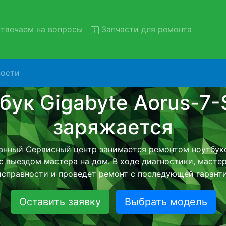
твечаем на вопросы
Запчасти для ремонта
ости
т ноутбуков Gigabyte Aorus-
вывозом в сервис
уков Gigabyte Aorus-7-SB с вывозом в сервисный центр 
нашей бесплатной услуги, специалист заберет Ваш но
его более детального ремонта. Оговоренная стоимост
анется неизменно при возвращении видеотехники обра
Оставить заявку
Выбрать модель