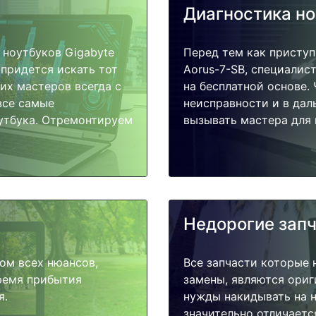
Диагностика н
ноутбуков Gigabyte
Перед тем как приступ
 придется искать тот
Aorus-7-SB, специалис
их мастеров всегда с
на бесплатной основе.
все самые
неисправности и в дал
утбука. Отремонтируем
вызывать мастера для 
Недорогие зап
ом всех нюансов,
Все запчасти которые 
время прибытия
замены, являются ориг
я.
нужды накидывать на н
значительно отличаетс