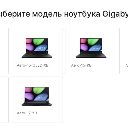
берите модель ноутбука Gigab
Aero-15-OLED-XB
Aero-15-KB
A
Aero-17-YB