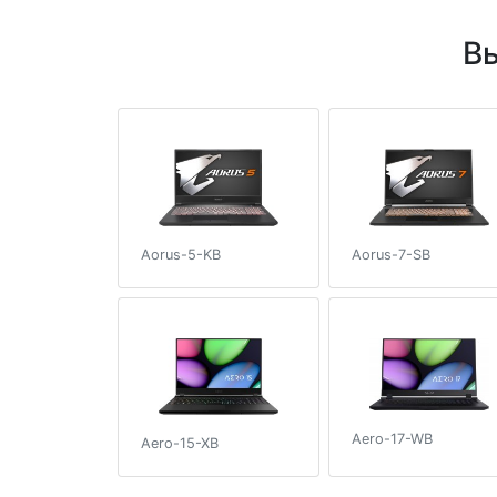
Вы
Aorus-5-KB
Aorus-7-SB
Aero-17-WB
Aero-15-XB