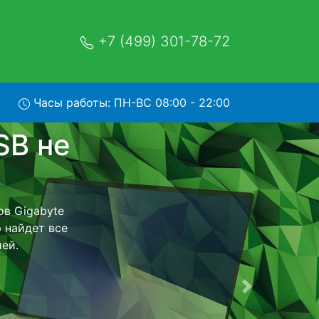
+7 (499) 301-78-72
Часы работы: ПН-ВС 08:00 - 22:00
7-SB с
и обратно - с
утбук для
ь ремонта
тно.
Следующая