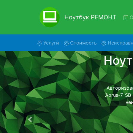
Ноутбук РЕМОНТ
О
(current)
Услуги
Стоимость
Неисправн
Ремон
Ремонт ноутб
помощью 
дальнейш
ост
Предыдущая