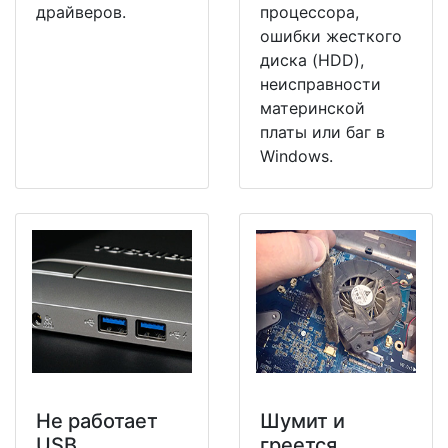
драйверов.
процессора,
ошибки жесткого
диска (HDD),
неисправности
материнской
платы или баг в
Windows.
Не работает
Шумит и
USB
греется