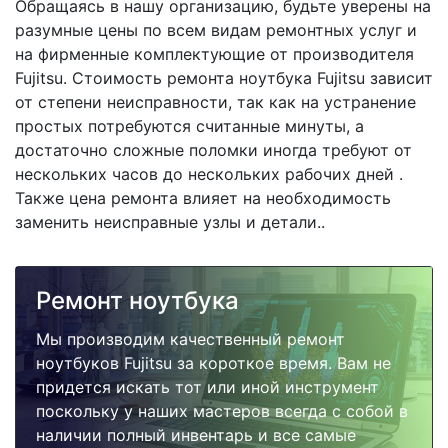
Обращаясь в нашу организацию, будьте уверены на
разумные цены по всем видам ремонтных услуг и
на фирменные комплектующие от производителя
Fujitsu. Стоимость ремонта ноутбука Fujitsu зависит
от степени неисправности, так как на устранение
простых потребуются считанные минуты, а
достаточно сложные поломки иногда требуют от
нескольких часов до нескольких рабочих дней .
Также цена ремонта влияет на необходимость
заменить неисправные узлы и детали..
Ремонт ноутбука
Мы производим качественный ремонт
ноутбуков Fujitsu за короткое время. Вам не
придется искать тот или иной инструмент
поскольку у наших мастеров всегда с собой в
наличии полный инвентарь и все самые