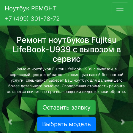
Ноутбук РЕМОНТ
+7 (499) 301-78-72
Ремонт ноутбуков Fujitsu
LifeBook-U939 с вывозом в
сервис
Ремонт ноутбуков Fujitsu LifeBook-U939 с вывозом в
сервисный центр и обратно - с помощью нашей бесплатной
услуги, специалист заберет Ваш ноутбук для дальнейшего
более детального ремонта. Оговоренная стоимость ремонта
останется неизменно при возвращении видеотехники обратно.
Оставить заявку
Выбрать модель
Предыдущая
Сле