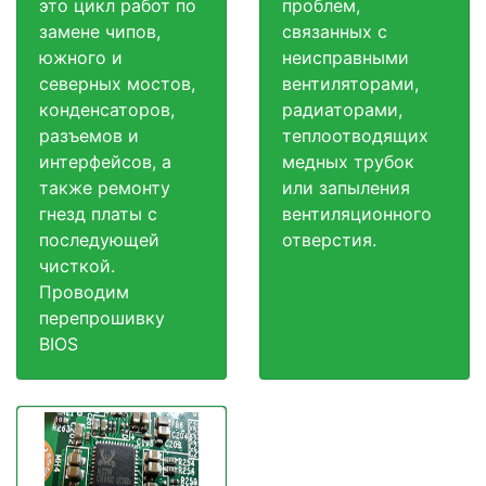
это цикл работ по
проблем,
замене чипов,
связанных с
южного и
неисправными
северных мостов,
вентиляторами,
конденсаторов,
радиаторами,
разъемов и
теплоотводящих
интерфейсов, а
медных трубок
также ремонту
или запыления
гнезд платы с
вентиляционного
последующей
отверстия.
чисткой.
Проводим
перепрошивку
BIOS