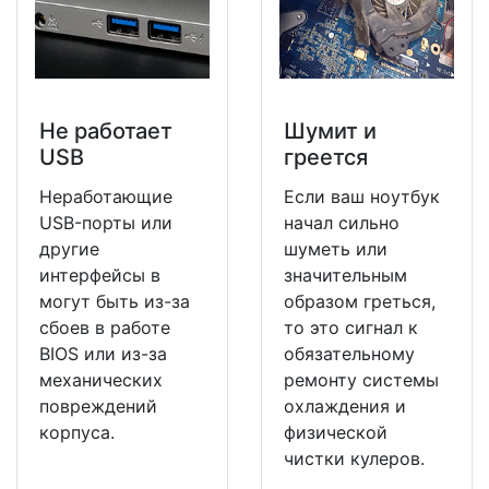
Не работает
Шумит и
USB
греется
Неработающие
Если ваш ноутбук
USB-порты или
начал сильно
другие
шуметь или
интерфейсы в
значительным
могут быть из-за
образом греться,
сбоев в работе
то это сигнал к
BIOS или из-за
обязательному
механических
ремонту системы
повреждений
охлаждения и
корпуса.
физической
чистки кулеров.