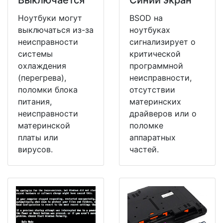
Выключается
Синий экран
Ноутбуки могут
BSOD на
выключаться из-за
ноутбуках
неисправности
сигнализирует о
системы
критической
охлаждения
программной
(перегрева),
неисправности,
поломки блока
отсутствии
питания,
материнских
неисправности
драйверов или о
материнской
поломке
платы или
аппаратных
вирусов.
частей.