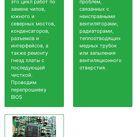
это цикл работ по
проблем,
замене чипов,
связанных с
южного и
неисправными
северных мостов,
вентиляторами,
конденсаторов,
радиаторами,
разъемов и
теплоотводящих
интерфейсов, а
медных трубок
также ремонту
или запыления
гнезд платы с
вентиляционного
последующей
отверстия.
чисткой.
Проводим
перепрошивку
BIOS