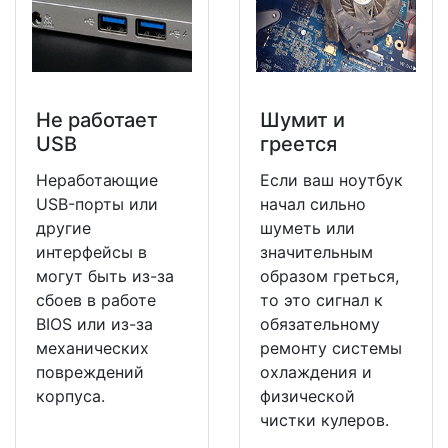
Не работает
Шумит и
USB
греется
Неработающие
Если ваш ноутбук
USB-порты или
начал сильно
другие
шуметь или
интерфейсы в
значительным
могут быть из-за
образом греться,
сбоев в работе
то это сигнал к
BIOS или из-за
обязательному
механических
ремонту системы
повреждений
охлаждения и
корпуса.
физической
чистки кулеров.