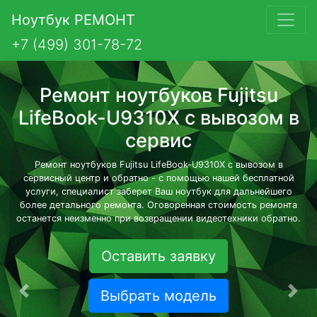
Ноутбук РЕМОНТ
+7 (499) 301-78-72
Ремонт ноутбуков Fujitsu
LifeBook-U9310X с вывозом в
сервис
Ремонт ноутбуков Fujitsu LifeBook-U9310X с вывозом в
сервисный центр и обратно - с помощью нашей бесплатной
услуги, специалист заберет Ваш ноутбук для дальнейшего
более детального ремонта. Оговоренная стоимость ремонта
останется неизменно при возвращении видеотехники обратно.
Оставить заявку
Выбрать модель
Предыдущая
Сле