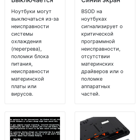
Выключается
Синий экран
Ноутбуки могут
BSOD на
выключаться из-за
ноутбуках
неисправности
сигнализирует о
системы
критической
охлаждения
программной
(перегрева),
неисправности,
поломки блока
отсутствии
питания,
материнских
неисправности
драйверов или о
материнской
поломке
платы или
аппаратных
вирусов.
частей.