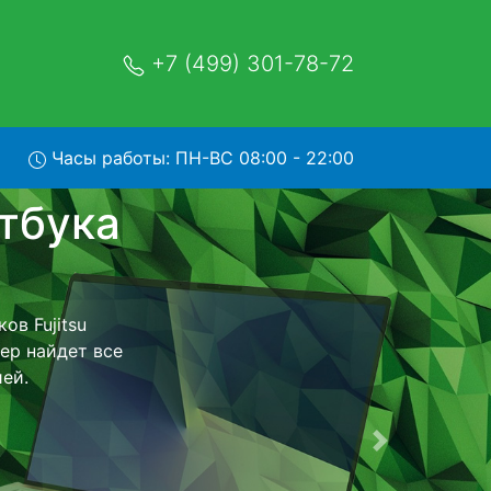
+7 (499) 301-78-72
Часы работы: ПН-ВС 08:00 - 22:00
U7510 с
тр и обратно -
оутбук для
ь ремонта
тно.
Следующая