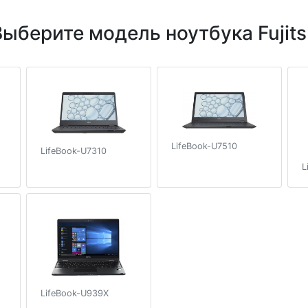
Выберите модель ноутбука Fujits
LifeBook-U7510
LifeBook-U7310
L
LifeBook-U939X