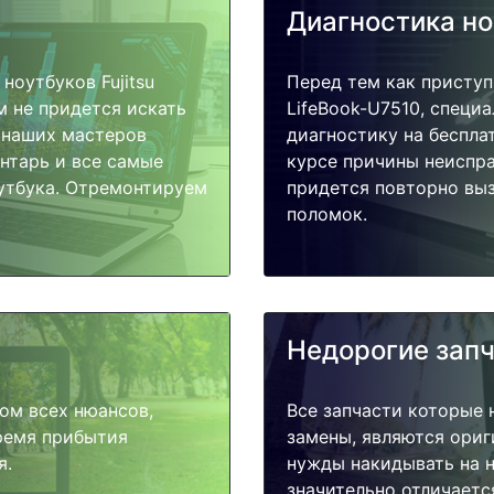
Диагностика н
оутбуков Fujitsu
Перед тем как приступи
м не придется искать
LifeBook-U7510, специ
у наших мастеров
диагностику на беспла
ентарь и все самые
курсе причины неиспра
утбука. Отремонтируем
придется повторно выз
поломок.
Недорогие зап
ом всех нюансов,
Все запчасти которые 
время прибытия
замены, являются ориг
я.
нужды накидывать на н
значительно отличаетс