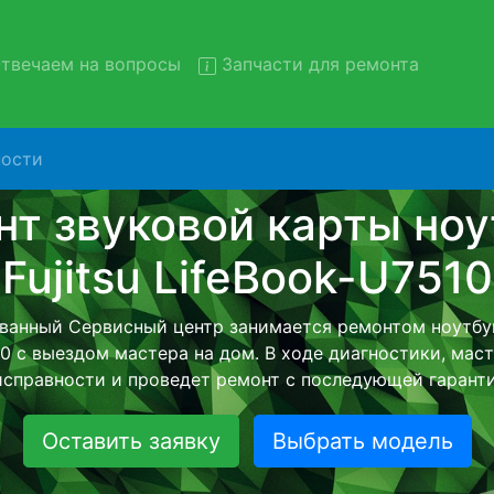
твечаем на вопросы
Запчасти для ремонта
ости
 ноутбуков Fujitsu LifeBook-
вывозом в сервис
ков Fujitsu LifeBook-U7510 с вывозом в сервисный цен
 нашей бесплатной услуги, специалист заберет Ваш н
его более детального ремонта. Оговоренная стоимост
анется неизменно при возвращении видеотехники обра
Оставить заявку
Выбрать модель