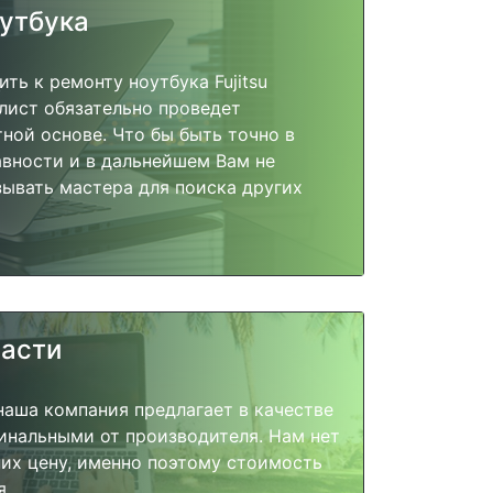
оутбука
ть к ремонту ноутбука Fujitsu
алист обязательно проведет
тной основе. Что бы быть точно в
вности и в дальнейшем Вам не
ывать мастера для поиска других
части
наша компания предлагает в качестве
инальными от производителя. Нам нет
их цену, именно поэтому стоимость
я.