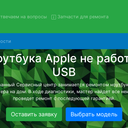
твечаем на вопросы
Запчасти для ремонта
ости
онт ноутбуков Apple с вывоз
сервис
тбуков Apple с вывозом в сервисный центр и обратно 
тной услуги, специалист заберет Ваш ноутбук для даль
ремонта. Оговоренная стоимость ремонта останется н
возвращении видеотехники обратно.
Оставить заявку
Выбрать модель