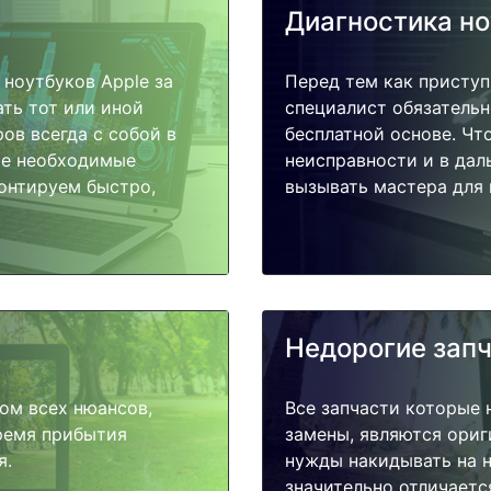
Диагностика н
ноутбуков Apple за
Перед тем как приступ
ать тот или иной
специалист обязательн
ов всегда с собой в
бесплатной основе. Чт
ые необходимые
неисправности и в дал
монтируем быстро,
вызывать мастера для 
Недорогие зап
ом всех нюансов,
Все запчасти которые 
время прибытия
замены, являются ориг
я.
нужды накидывать на н
значительно отличаетс