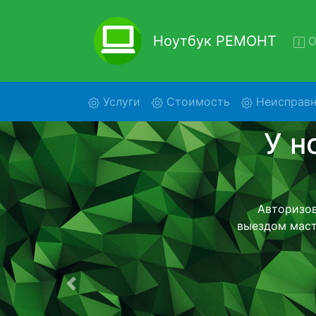
Ноутбук РЕМОНТ
О
(current)
Услуги
Стоимость
Неисправн
Рем
Ремонт ноу
нашей беспла
детального 
Предыдущая