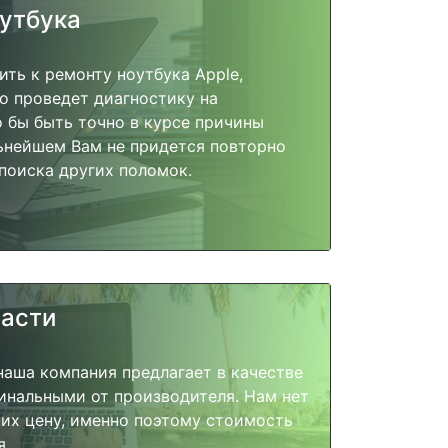
оутбука
ить к ремонту ноутбука Apple,
о проведет диагностику на
о бы быть точно в курсе причины
ьнейшем Вам не придется повторно
поиска других поломок.
части
наша компания предлагает в качестве
инальными от производителя. Нам нет
их цену, именно поэтому стоимость
я.