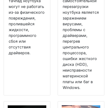
тачпад ноутбука
самостоятельной
могут не работать
перезагрузки
из-за физического
ноутбука является
повреждения,
заражением
пролившейся
вирусами,
жидкости,
проблемы с
программного
драйверами,
сбоя или
перегрев
отсутствия
центрального
драйверов.
процессора,
ошибки жесткого
диска (HDD),
неисправности
материнской
платы или баг в
Windows.