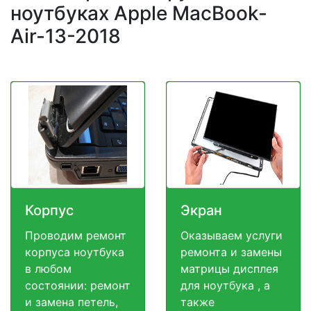
ноутбуках Apple MacBook-
Air-13-2018
Корпус
Экран
Проводим ремонт
Оказываем услуги
корпуса ноутбука
ремонта и замены
в любом
матрицы дисплея
состоянии: ремонт
для ноутбука , а
и замена петель,
также