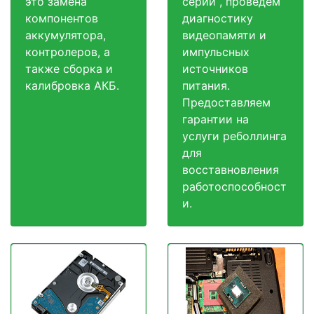
это замена
серии , проведем
компонентов
диагностику
аккумулятора,
видеопамяти и
контролеров, а
импульсных
также сборка и
источников
калибровка АКБ.
питания.
Предоставляем
гарантии на
услуги реболлинга
для
восставновления
работоспособност
и.