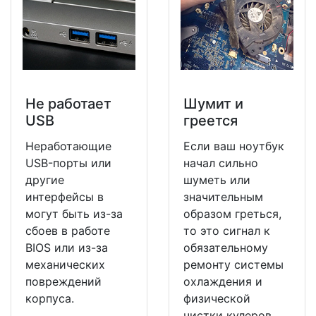
Не работает
Шумит и
USB
греется
Неработающие
Если ваш ноутбук
USB-порты или
начал сильно
другие
шуметь или
интерфейсы в
значительным
могут быть из-за
образом греться,
сбоев в работе
то это сигнал к
BIOS или из-за
обязательному
механических
ремонту системы
повреждений
охлаждения и
корпуса.
физической
чистки кулеров.