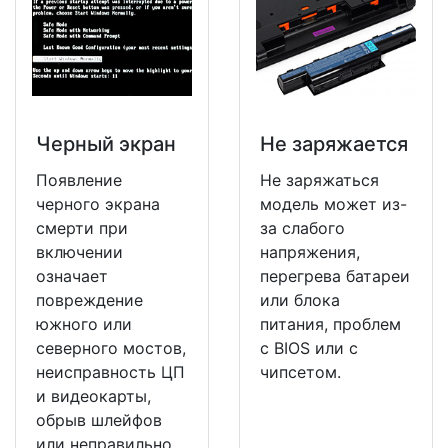
Черный экран
Не заряжается
Появление
Не заряжаться
черного экрана
модель может из-
смерти при
за слабого
включении
напряжения,
означает
перегрева батареи
повреждение
или блока
южного или
питания, проблем
северного мостов,
с BIOS или с
неисправность ЦП
чипсетом.
и видеокарты,
обрыв шлейфов
или неправильно